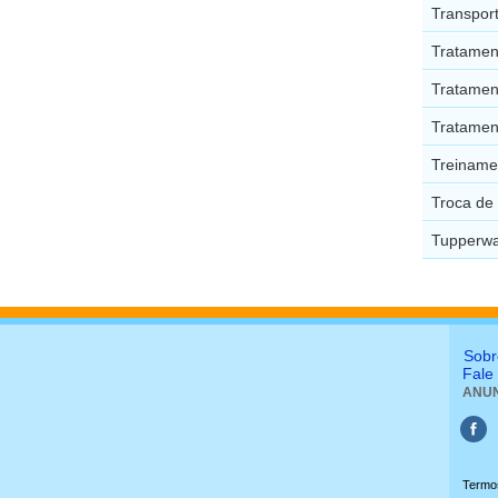
Transpor
Tratamen
Tratamen
Tratamen
Treiname
Troca de 
Tupperwa
Sobr
Fale
ANUN
Termo