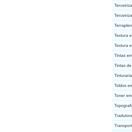
Terceiri
Terceiri
Terraple
Textura 
Textura 
Tintas e
Tintas d
Tinturar
Toldos e
Toner em
Topograf
Tradutor
Transpor