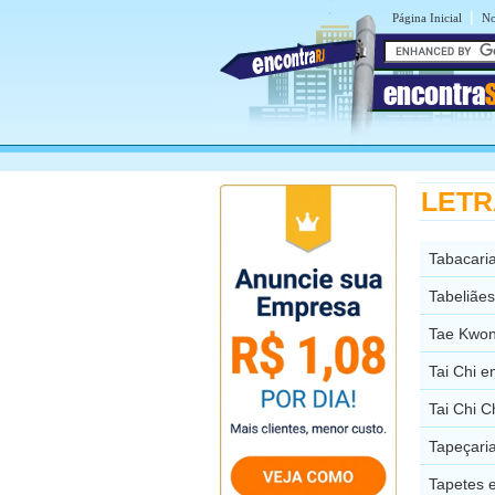
|
Página Inicial
No
encontra
LETRA
Tabacari
Tabeliãe
Tae Kwon
Tai Chi 
Tai Chi 
Tapeçari
Tapetes 