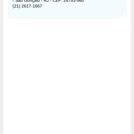
- São Gonçalo - RJ - CEP: 24753-560
(21) 2617-1667