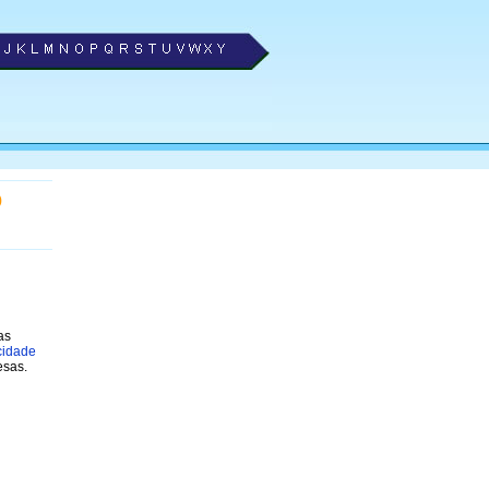
o
as
cidade
esas.