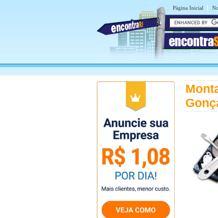
|
Página Inicial
No
encontra
Mont
Gonç