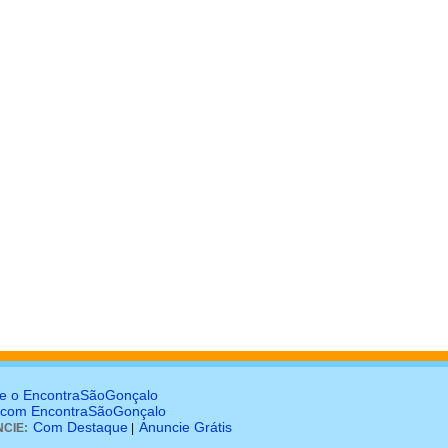
e o EncontraSãoGonçalo
 com EncontraSãoGonçalo
Com Destaque
Anuncie Grátis
CIE:
|